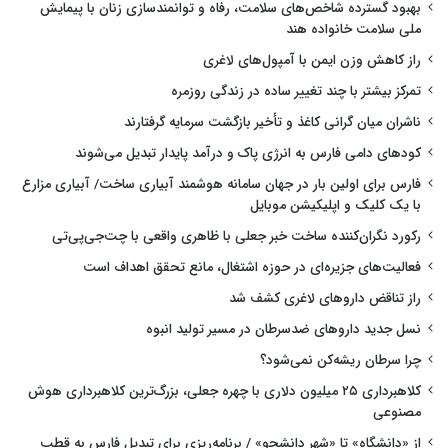
بهبود گسترده شاخص‌های سلامت، رفاه و توانمندسازی زنان با پیمایش
ملی سلامت خانواده هند
راز کاهش وزن ایمن با آمپول‌های لاغری
تمرکز بیشتر با چند تغییر ساده در زندگی روزمره
ناشران میان گرانی کاغذ و تأخیر بازگشت سرمایه گرفتارند
کودهای دامی فارس به انرژی پاک و درآمد پایدار تبدیل می‌شوند
فارس برای اولین بار در جهان سامانه هوشمند آبیاری ساخت/ آبیاری مزارع
با یک کلیک و اپلیکیشن موبایل
رکورد نگران‌کننده ساخت خبر جعلی با ظاهری واقعی با چت‌جی‌پی‌تی
فعالیت‌های جزیره‌ای در حوزه اشتغال، مانع تحقق اهداف است
راز تناقض داروهای لاغری کشف شد
نسل جدید داروهای ضدسرطان در مسیر تولید انبوه
چرا سرطان ریشه‌کن نمی‌شود؟
کلاهبرداری ۲۵ میلیون دلاری با چهره جعلی، بزرگ‌ترین کلاهبرداری هوش
مصنوعی
از «دانشگاه» تا «شهر دانشجو» / برنامه‌ریزی برای تبدیل فارس به قطب