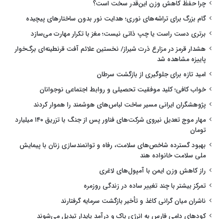
چرا حفظ کاهش وزن این‌قدر سخت است؟
گام بزرگ برای تراشه‌های نوری؛ هدایت نور بدون ساختارهای پیچیده
برتری دست راست یا چپ ذاتی نیست؛ مغز با تکرار مهارت می‌سازد
هشدار قرمز در مزارع ذرت شیراز/ نخستین علائم آفت قرنطینه‌ای برگ‌خوار
پاییزه مشاهده شد
امید تازه برای جلوگیری از بازگشت سرطان
خواب کافی؛ کلید موفقیت تحصیلی و روابط اجتماعی نوجوانان
پژوهشگران ایرانی مسیر ساخت لباس‌های هوشمند را هموار کردند
مهار موج تعدیل نیروی شرکت‌های فناور پس از جنگ با تزریق ۱۴۰ میلیارد
تومان
بهبود گسترده شاخص‌های سلامت، رفاه و توانمندسازی زنان با پیمایش
ملی سلامت خانواده هند
راز کاهش وزن ایمن با آمپول‌های لاغری
تمرکز بیشتر با چند تغییر ساده در زندگی روزمره
ناشران میان گرانی کاغذ و تأخیر بازگشت سرمایه گرفتارند
کودهای دامی فارس به انرژی پاک و درآمد پایدار تبدیل می‌شوند