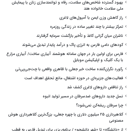
بهبود گسترده شاخص‌های سلامت، رفاه و توانمندسازی زنان با پیمایش
ملی سلامت خانواده هند
راز کاهش وزن ایمن با آمپول‌های لاغری
تمرکز بیشتر با چند تغییر ساده در زندگی روزمره
ناشران میان گرانی کاغذ و تأخیر بازگشت سرمایه گرفتارند
کودهای دامی فارس به انرژی پاک و درآمد پایدار تبدیل می‌شوند
فارس برای اولین بار در جهان سامانه هوشمند آبیاری ساخت/ آبیاری مزارع
با یک کلیک و اپلیکیشن موبایل
رکورد نگران‌کننده ساخت خبر جعلی با ظاهری واقعی با چت‌جی‌پی‌تی
فعالیت‌های جزیره‌ای در حوزه اشتغال، مانع تحقق اهداف است
راز تناقض داروهای لاغری کشف شد
نسل جدید داروهای ضدسرطان در مسیر تولید انبوه
چرا سرطان ریشه‌کن نمی‌شود؟
کلاهبرداری ۲۵ میلیون دلاری با چهره جعلی، بزرگ‌ترین کلاهبرداری هوش
مصنوعی
از «دانشگاه» تا «شهر دانشجو» / برنامه‌ریزی برای تبدیل فارس به قطب