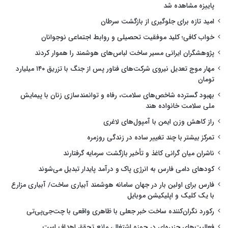
پاییزه مشاهده شد
امید تازه برای جلوگیری از بازگشت سرطان
خواب کافی؛ کلید موفقیت تحصیلی و روابط اجتماعی نوجوانان
پژوهشگران ایرانی مسیر ساخت لباس‌های هوشمند را هموار کردند
مهار موج تعدیل نیروی شرکت‌های فناور پس از جنگ با تزریق ۱۴۰ میلیارد
تومان
بهبود گسترده شاخص‌های سلامت، رفاه و توانمندسازی زنان با پیمایش
ملی سلامت خانواده هند
راز کاهش وزن ایمن با آمپول‌های لاغری
تمرکز بیشتر با چند تغییر ساده در زندگی روزمره
ناشران میان گرانی کاغذ و تأخیر بازگشت سرمایه گرفتارند
کودهای دامی فارس به انرژی پاک و درآمد پایدار تبدیل می‌شوند
فارس برای اولین بار در جهان سامانه هوشمند آبیاری ساخت/ آبیاری مزارع
با یک کلیک و اپلیکیشن موبایل
رکورد نگران‌کننده ساخت خبر جعلی با ظاهری واقعی با چت‌جی‌پی‌تی
فعالیت‌های جزیره‌ای در حوزه اشتغال، مانع تحقق اهداف است