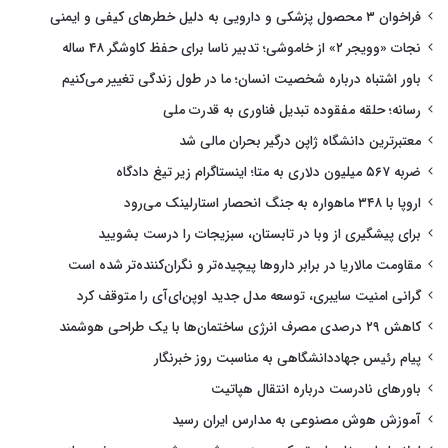
فراخوان ۳ محصول پزشکی و دارویی به دلیل خطرهای کیفی و ایمنی
نجات «وویجر ۲» از خاموشی؛ تدبیر ناسا برای حفظ کاوشگر ۴۸ ساله
باور اشتباه درباره شخصیت انسان؛ ما در طول زندگی تغییر می‌کنیم
رسانه؛ حلقه مفقوده تبدیل فناوری به قدرت ملی
معتبرترین دانشگاه ژاپن درگیر بحران مالی شد
ضربه ۵۶۷ میلیون دلاری به متا؛ اینستاگرام زیر تیغ دادگاه
اروپا با ۳۴۸ ماهواره به جنگ انحصار استارلینک می‌رود
برای پیشگیری از وبا در تابستان، سبزیجات را درست بشویید
مقاومت مالاریا در برابر داروها پیچیده‌تر و نگران‌کننده‌تر شده است
گرانی امنیت سایبری، توسعه مدل جدید اوپن‌ای‌آی را متوقف کرد
کاهش ۲۹ درصدی مصرف انرژی ساختمان‌ها با یک طراحی هوشمند
پیام رئیس جهاددانشگاهی به مناسبت روز خبرنگار
باورهای نادرست درباره انتقال هپاتیت
آموزش هوش مصنوعی به مدارس ایران رسید