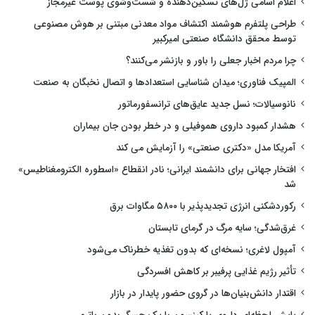
اعلام اسامی ژل‌های تسکین‌دهنده و شست‌وشوی پوست غیرمجاز
طراحی پلتفرم هوشمند اکتشاف مواد معدنی مبتنی بر هوش مصنوعی
توسط محقق دانشگاه صنعتی امیرکبیر
چرا مردم اخبار جعلی را باور و بازنشر می‌کنند؟
المپیک فناوری؛ میدان شناسایی استعدادها و اتصال نخبگان به صنعت
نانوسیالات؛ نسل جدید عایق‌های ترانسفورماتور
هشدار کمبود داروی هموفیلی و در خطر بودن جان بیماران
آمریکا مدل «دکتری صنعتی» را آزمایش می کند
افتخار جهانی برای دانشمند ایرانی؛ نادر انقطاع «اسطوره الکترومغناطیس»
شد
رکوردشکنی انرژی تجدیدپذیر با ۵۸۰۰ مگاوات برق
غرق‌شدگی؛ سایه مرگ در گرمای تابستان
آمپول لاغری؛ نسخه‌ای که بدون تغذیه خطرناک می‌شود
تأثیر رژیم غذایی پرفیبر بر کاهش افسردگی
اقتدار دانش‌بنیان‌ها در گروی حضور پایدار در بازار