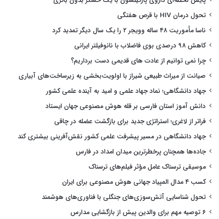
پایش لحظه‌ای داروی پارکینسون با یک حسگر بدون باتری
تحول درمان HIV با قرص هفتگی
ناسا مأموریت ۴۸ ساله وویجر ۲ را یک سال دیگر تمدید کرد
کاهش ۹۸ درصدی بوی فاضلاب با نانوفیلتر ایرانی
چرا نمی توانیم از عادت های قدیمی دست برداریم؟
صیانت از میراث طبیعی شیراز با اولویت‌بخشی به زیرساخت‌های آبیاری
جهاد دانشگاهی؛ نماد جهاد علمی و امید به آینده علمی کشور
دانش آموز استان فارسی بر قله هوش مصنوعی جهان ایستاد
فراتر از لاغری؛ استراتژی جدید برای بازگشت عضله در چاقی
جهاد دانشگاهی در مسیر پیشرفت علمی کشور نقش‌آفرینی بیشتری کند
جاده‌ها همچنان پرخطرترین میدان امداد در فارس
موسیقی ترسناک عامل مؤثر فیلم‌های ترسناک
کسب ۴ مدال المپیاد جهانی هوش مصنوعی برای ایران
تحول شناسایی آتش‌سوزی‌های جنگلی با فناوری‌های هوشمند
۶ توصیه مهم برای والدین پیش از بازگشایی مدارس