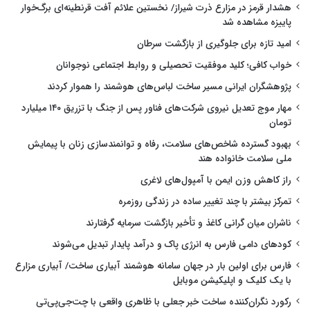
هشدار قرمز در مزارع ذرت شیراز/ نخستین علائم آفت قرنطینه‌ای برگ‌خوار
پاییزه مشاهده شد
امید تازه برای جلوگیری از بازگشت سرطان
خواب کافی؛ کلید موفقیت تحصیلی و روابط اجتماعی نوجوانان
پژوهشگران ایرانی مسیر ساخت لباس‌های هوشمند را هموار کردند
مهار موج تعدیل نیروی شرکت‌های فناور پس از جنگ با تزریق ۱۴۰ میلیارد
تومان
بهبود گسترده شاخص‌های سلامت، رفاه و توانمندسازی زنان با پیمایش
ملی سلامت خانواده هند
راز کاهش وزن ایمن با آمپول‌های لاغری
تمرکز بیشتر با چند تغییر ساده در زندگی روزمره
ناشران میان گرانی کاغذ و تأخیر بازگشت سرمایه گرفتارند
کودهای دامی فارس به انرژی پاک و درآمد پایدار تبدیل می‌شوند
فارس برای اولین بار در جهان سامانه هوشمند آبیاری ساخت/ آبیاری مزارع
با یک کلیک و اپلیکیشن موبایل
رکورد نگران‌کننده ساخت خبر جعلی با ظاهری واقعی با چت‌جی‌پی‌تی