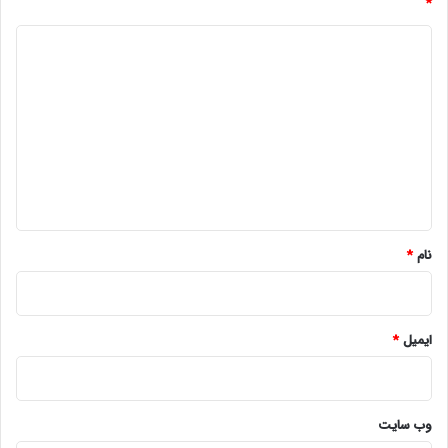
*
د
ی
د
گ
ا
ه
*
نام
*
ایمیل
*
وب‌ سایت