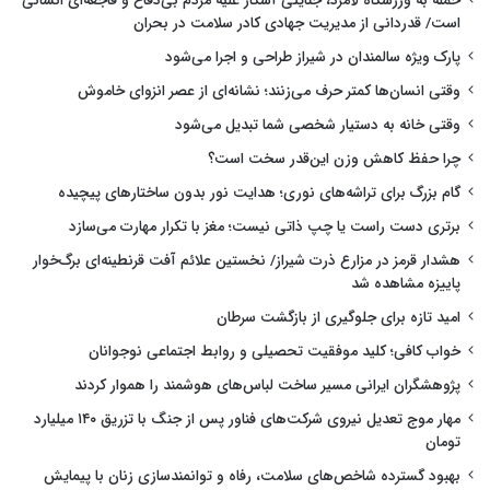
حمله به ورزشگاه لامرد، جنایتی آشکار علیه مردم بی‌دفاع و فاجعه‌ای انسانی
است/ قدردانی از مدیریت جهادی کادر سلامت در بحران
پارک ویژه سالمندان در شیراز طراحی و اجرا می‌شود
وقتی انسان‌ها کمتر حرف می‌زنند؛ نشانه‌ای از عصر انزوای خاموش
وقتی خانه به دستیار شخصی شما تبدیل می‌شود
چرا حفظ کاهش وزن این‌قدر سخت است؟
گام بزرگ برای تراشه‌های نوری؛ هدایت نور بدون ساختارهای پیچیده
برتری دست راست یا چپ ذاتی نیست؛ مغز با تکرار مهارت می‌سازد
هشدار قرمز در مزارع ذرت شیراز/ نخستین علائم آفت قرنطینه‌ای برگ‌خوار
پاییزه مشاهده شد
امید تازه برای جلوگیری از بازگشت سرطان
خواب کافی؛ کلید موفقیت تحصیلی و روابط اجتماعی نوجوانان
پژوهشگران ایرانی مسیر ساخت لباس‌های هوشمند را هموار کردند
مهار موج تعدیل نیروی شرکت‌های فناور پس از جنگ با تزریق ۱۴۰ میلیارد
تومان
بهبود گسترده شاخص‌های سلامت، رفاه و توانمندسازی زنان با پیمایش