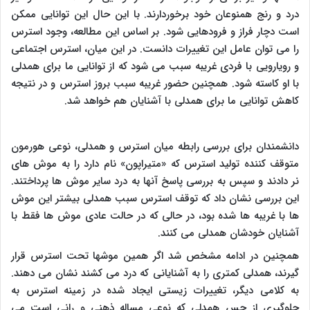
درد و رنج همنوعان خود برخوردارند. با این حال این توانایی ممکن
است دچار فراز و فرودهایی شود. بر اساس این مطالعه، وجود استرس
را می توان عامل این تغییرات دانست. در این میان، استرس اجتماعی
و رویارویی با فردی غریبه سبب می شود که از توانایی ما برای همدلی
با او کاسته شود. همچنین حضور غریبه سبب بروز استرس و در نتیجه
کاهش توانایی ما برای همدلی با آشنایان هم خواهد شد.
دانشمندان برای بررسی رابطه میان استرس و همدلی، نوعی هورمون
متوقف کننده تولید استرس که «متیراپون» نام دارد را به موش های
نر دادند و سپس به بررسی پاسخ آنها به درد سایر موش ها پرداختند.
این بررسی نشان داد که توقف استرس سبب همدلی بیشتر این موش
ها با غریبه ها شده بود، در حالی که در حالت عادی موش ها فقط با
آشنایان خودشان همدلی می کنند.
همچنین در ادامه مشخص شد اگر همین موشها تحت استرس قرار
گیرند، همدلی کمتری را به آشنایانی که درد می کشند نشان می دهند.
به کلامی دیگر، تغییرات زیستی ایجاد شده در زمینه استرس به
جلوگیری از حس همدلی که نوعی مساله ذهنی و رانی است می