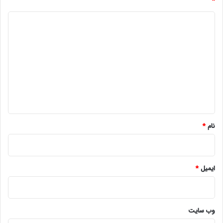
*
د
ی
د
گ
ا
ه
*
نام
*
ایمیل
*
وب‌ سایت